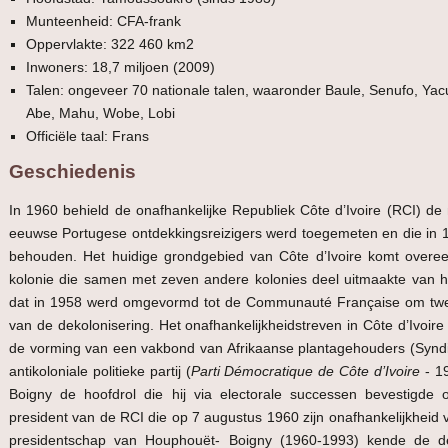
Munteenheid: CFA-frank
Oppervlakte: 322 460 km2
Inwoners: 18,7 miljoen (2009)
Talen: ongeveer 70 nationale talen, waaronder Baule, Senufo, Yacub
Abe, Mahu, Wobe, Lobi
Officiële taal: Frans
Geschiedenis
In 1960 behield de onafhankelijke Republiek Côte d’Ivoire (RCI) de
eeuwse Portugese ontdekkingsreizigers werd toegemeten en die in 
behouden. Het huidige grondgebied van Côte d’Ivoire komt overe
kolonie die samen met zeven andere kolonies deel uitmaakte van h
dat in 1958 werd omgevormd tot de Communauté Française om twee 
van de dekolonisering. Het onafhankelijkheidstreven in Côte d’Ivoire 
de vorming van een vakbond van Afrikaanse plantagehouders (Syndic
antikoloniale politieke partij (
Parti Démocratique de Côte d’Ivoire
- 19
Boigny de hoofdrol die hij via electorale successen bevestigde 
president van de RCI die op 7 augustus 1960 zijn onafhankelijkheid v
presidentschap van Houphouët- Boigny (1960-1993) kende de 