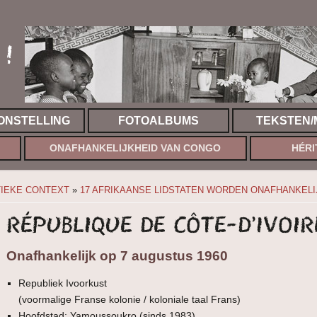
!
ONSTELLING
FOTOALBUMS
TEKSTEN/
ONAFHANKELIJKHEID VAN CONGO
HÉRI
IEKE CONTEXT
»
17 AFRIKAANSE LIDSTATEN WORDEN ONAFHANKELI
République de Côte-d’Ivoir
Onafhankelijk op 7 augustus 1960
Republiek Ivoorkust
(voormalige Franse kolonie / koloniale taal Frans)
Hoofdstad: Yamoussoukro (sinds 1983)