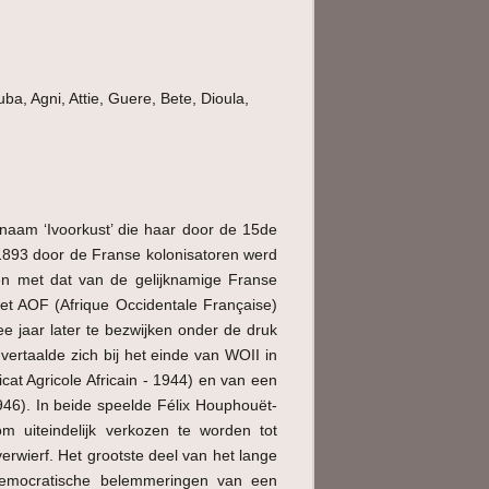
a, Agni, Attie, Guere, Bete, Dioula,
 naam ‘Ivoorkust’ die haar door de 15de
1893 door de Franse kolonisatoren werd
en met dat van de gelijknamige Franse
et AOF (Afrique Occidentale Française)
jaar later te bezwijken onder de druk
vertaalde zich bij het einde van WOII in
at Agricole Africain - 1944) en van een
46). In beide speelde Félix Houphouët-
om uiteindelijk verkozen te worden tot
erwierf. Het grootste deel van het lange
democratische belemmeringen van een