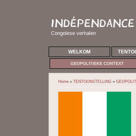
INDÉPENDANCE 
Congolese verhalen
WELKOM
TENTO
GEOPOLITIEKE CONTEXT
You are here
Home
»
TENTOONSTELLING
»
GEOPOLIT