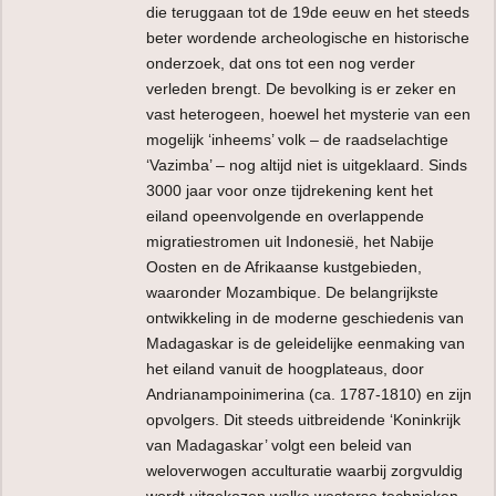
die teruggaan tot de 19de eeuw en het steeds
beter wordende archeologische en historische
onderzoek, dat ons tot een nog verder
verleden brengt. De bevolking is er zeker en
vast heterogeen, hoewel het mysterie van een
mogelijk ‘inheems’ volk – de raadselachtige
‘Vazimba’ – nog altijd niet is uitgeklaard. Sinds
3000 jaar voor onze tijdrekening kent het
eiland opeenvolgende en overlappende
migratiestromen uit Indonesië, het Nabije
Oosten en de Afrikaanse kustgebieden,
waaronder Mozambique. De belangrijkste
ontwikkeling in de moderne geschiedenis van
Madagaskar is de geleidelijke eenmaking van
het eiland vanuit de hoogplateaus, door
Andrianampoinimerina (ca. 1787-1810) en zijn
opvolgers. Dit steeds uitbreidende ‘Koninkrijk
van Madagaskar’ volgt een beleid van
weloverwogen acculturatie waarbij zorgvuldig
wordt uitgekozen welke westerse technieken,