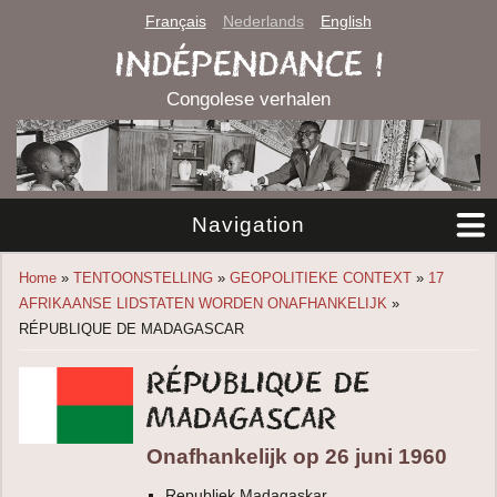
Français
Nederlands
English
INDÉPENDANCE !
Congolese verhalen
Navigation
You are here
Home
»
TENTOONSTELLING
»
GEOPOLITIEKE CONTEXT
»
17
AFRIKAANSE LIDSTATEN WORDEN ONAFHANKELIJK
»
RÉPUBLIQUE DE MADAGASCAR
République de
Madagascar
Onafhankelijk op 26 juni 1960
Republiek Madagaskar