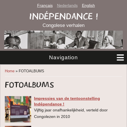
Français
Nederlands
English
INDÉPENDANCE !
Congolese verhalen
Navigation
You are here
Home
» FOTOALBUMS
FOTOALBUMS
Impressies van de tentoonstelling
Indépendance !
Vijftig jaar onafhankelijkheid, verteld door
Congolezen in 2010