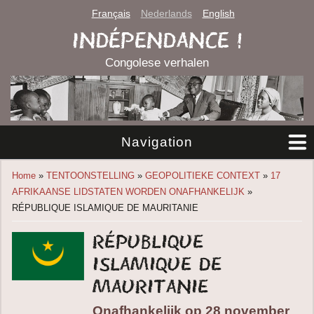
Français
Nederlands
English
INDÉPENDANCE !
Congolese verhalen
Navigation
You are here
Home
»
TENTOONSTELLING
»
GEOPOLITIEKE CONTEXT
»
17
AFRIKAANSE LIDSTATEN WORDEN ONAFHANKELIJK
»
RÉPUBLIQUE ISLAMIQUE DE MAURITANIE
République
islamique de
Mauritanie
Onafhankelijk op 28 november