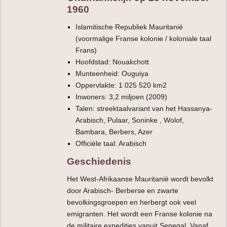
1960
Islamitische Republiek Mauritanië
(voormalige Franse kolonie / koloniale taal
Frans)
Hoofdstad: Nouakchott
Munteenheid: Ouguiya
Oppervlakte: 1 025 520 km2
Inwoners: 3,2 miljoen (2009)
Talen: streektaalvariant van het Hassanya-
Arabisch, Pulaar, Soninke , Wolof,
Bambara, Berbers, Azer
Officiële taal: Arabisch
Geschiedenis
Het West-Afrikaanse Mauritanië wordt bevolkt
door Arabisch- Berberse en zwarte
bevolkingsgroepen en herbergt ook veel
emigranten. Het wordt een Franse kolonie na
de militaire expedities vanuit Senegal. Vanaf