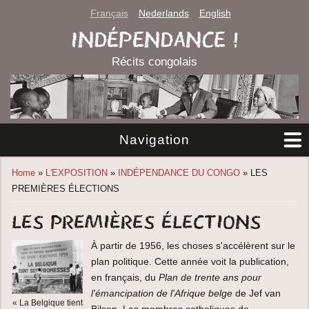
Français
Nederlands
English
INDÉPENDANCE !
Récits congolais
Navigation
You are here
Home
»
L'EXPOSITION
»
INDÉPENDANCE DU CONGO
» LES
PREMIÈRES ÉLECTIONS
Les premières élections
À partir de 1956, les choses s'accélèrent sur le
plan politique. Cette année voit la publication,
en français, du
Plan de trente ans pour
l'émancipation de l'Afrique belge
de Jef van
« La Belgique tient
Bilsen. Les membres catholiques de