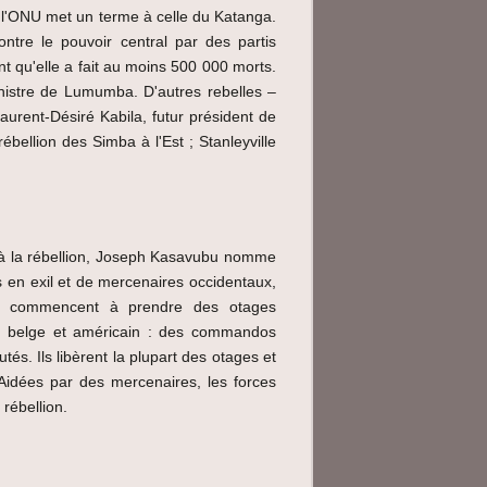
 l'ONU met un terme à celle du Katanga.
ntre le pouvoir central par des partis
nt qu'elle a fait au moins 500 000 morts.
inistre de Lumumba. D'autres rebelles –
urent-Désiré Kabila, futur président de
bellion des Simba à l'Est ; Stanleyville
in à la rébellion, Joseph Kasavubu nomme
en exil et de mercenaires occidentaux,
ui commencent à prendre des otages
ts belge et américain : des commandos
és. Ils libèrent la plupart des otages et
 Aidées par des mercenaires, les forces
 rébellion.