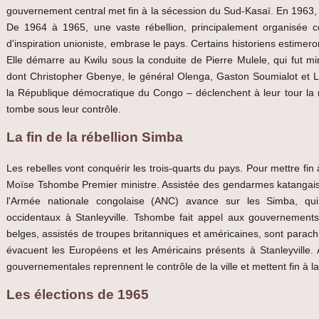
gouvernement central met fin à la sécession du Sud-Kasaï. En 1963,
De 1964 à 1965, une vaste rébellion, principalement organisée co
d'inspiration unioniste, embrase le pays. Certains historiens estimero
Elle démarre au Kwilu sous la conduite de Pierre Mulele, qui fut m
dont Christopher Gbenye, le général Olenga, Gaston Soumialot et La
la République démocratique du Congo – déclenchent à leur tour la ré
tombe sous leur contrôle.
La fin de la rébellion Simba
Les rebelles vont conquérir les trois-quarts du pays. Pour mettre f
Moïse Tshombe Premier ministre. Assistée des gendarmes katangais 
l'Armée nationale congolaise (ANC) avance sur les Simba, q
occidentaux à Stanleyville. Tshombe fait appel aux gouvernemen
belges, assistés de troupes britanniques et américaines, sont parachut
évacuent les Européens et les Américains présents à Stanleyville.
gouvernementales reprennent le contrôle de la ville et mettent fin à la
Les élections de 1965