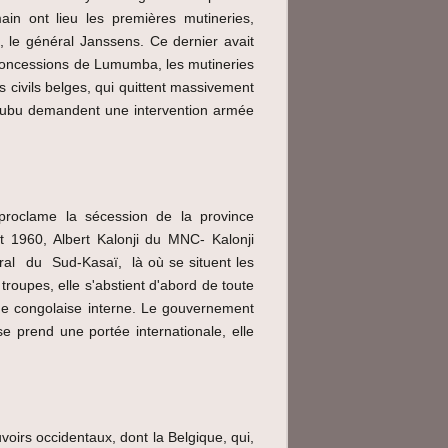
ain ont lieu les premières mutineries,
 le général Janssens. Ce dernier avait
concessions de Lumumba, les mutineries
es civils belges, qui quittent massivement
avubu demandent une intervention armée
proclame la sécession de la province
t 1960, Albert Kalonji du MNC- Kalonji
ral du Sud-Kasaï, là où se situent les
roupes, elle s'abstient d'abord de toute
que congolaise interne. Le gouvernement
se prend une portée internationale, elle
oirs occidentaux, dont la Belgique, qui,