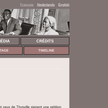
Français
Nederlands
English
MÉDIA
CRÉDITS
TAGE
TIMELINE
et ceux de Thysville signent une pétition