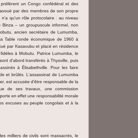
 préfèrent un Congo confédéral et des
ésavoué par des membres de son propre
'a qu'un rôle protocolaire : au niveau
de Binza – un groupuscule informel, non
obutu, ancien secrétaire de Lumumba,
à la Table ronde économique de 1960 à
itué par Kasavubu et placé en résidence
s fidèles à Mobutu. Patrice Lumumba, le
ont d'abord transférés à Thysville, puis
sinés à Élisabethville. Pour les faire
ide et brûlés. L'assassinat de Lumumba
ier, est accusée d'être responsable de la
ssue de ses travaux, une commission
orte en effet une responsabilité morale
es excuses au peuple congolais et à la
s milliers de civils sont massacrés, le