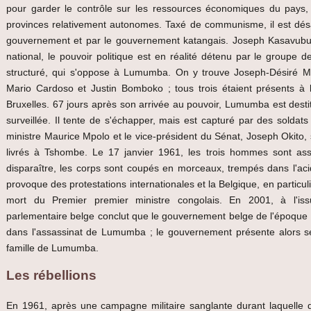
pour garder le contrôle sur les ressources économiques du pays,
provinces relativement autonomes. Taxé de communisme, il est d
gouvernement et par le gouvernement katangais. Joseph Kasavubu n
national, le pouvoir politique est en réalité détenu par le groupe 
structuré, qui s'oppose à Lumumba. On y trouve Joseph-Désiré M
Mario Cardoso et Justin Bomboko ; tous trois étaient présents 
Bruxelles. 67 jours après son arrivée au pouvoir, Lumumba est dest
surveillée. Il tente de s'échapper, mais est capturé par des soldat
ministre Maurice Mpolo et le vice-président du Sénat, Joseph Okito, s
livrés à Tshombe. Le 17 janvier 1961, les trois hommes sont assas
disparaître, les corps sont coupés en morceaux, trempés dans l'ac
provoque des protestations internationales et la Belgique, en particul
mort du Premier premier ministre congolais. En 2001, à l'i
parlementaire belge conclut que le gouvernement belge de l'époque p
dans l'assassinat de Lumumba ; le gouvernement présente alors s
famille de Lumumba.
Les rébellions
En 1961, après une campagne militaire sanglante durant laquelle de