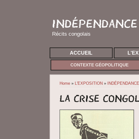
INDÉPENDANCE 
Récits congolais
ACCUEIL
L'E
CONTEXTE GÉOPOLITIQUE
You are here
Home
»
L'EXPOSITION
»
INDÉPENDANCE
La crise congol