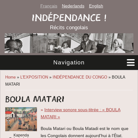
Français
Nederlands
English
INDÉPENDANCE !
Récits congolais
Navigation
You are here
Home
»
L'EXPOSITION
»
INDÉPENDANCE DU CONGO
» BOULA
MATARI
Boula Matari
»
Interview sonore sous-titrée : « BOULA
MATARI »
Boula Matari ou Boula Matadi est le nom que
les Congolais donnent aujourd'hui à l'État.
Kapenda