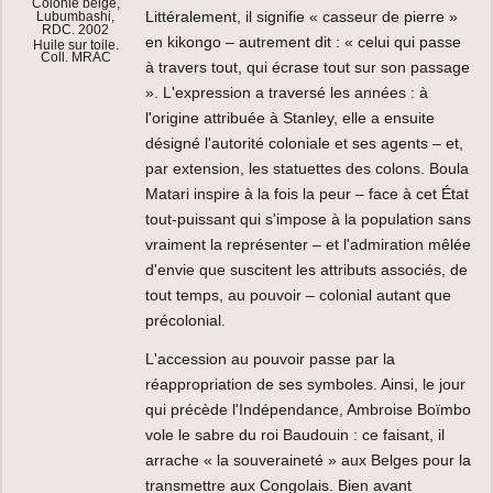
Colonie belge,
Littéralement, il signifie « casseur de pierre »
Lubumbashi,
RDC. 2002
en kikongo – autrement dit : « celui qui passe
Huile sur toile.
Coll. MRAC
à travers tout, qui écrase tout sur son passage
». L'expression a traversé les années : à
l'origine attribuée à Stanley, elle a ensuite
désigné l'autorité coloniale et ses agents – et,
par extension, les statuettes des colons. Boula
Matari inspire à la fois la peur – face à cet État
tout-puissant qui s'impose à la population sans
vraiment la représenter – et l'admiration mêlée
d'envie que suscitent les attributs associés, de
tout temps, au pouvoir – colonial autant que
précolonial.
L'accession au pouvoir passe par la
réappropriation de ses symboles. Ainsi, le jour
qui précède l'Indépendance, Ambroise Boïmbo
vole le sabre du roi Baudouin : ce faisant, il
arrache « la souveraineté » aux Belges pour la
transmettre aux Congolais. Bien avant