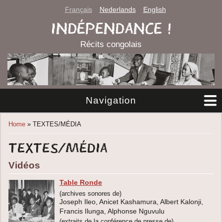
Français
Nederlands
English
INDÉPENDANCE !
Récits congolais
Navigation
You are here
Home
» TEXTES/MÉDIA
TEXTES/MÉDIA
Vidéos
Table Ronde
(archives sonores de)
Joseph Ileo, Anicet Kashamura, Albert Kalonji,
Francis Ilunga, Alphonse Nguvulu
(extraits de la conférence de presse de)