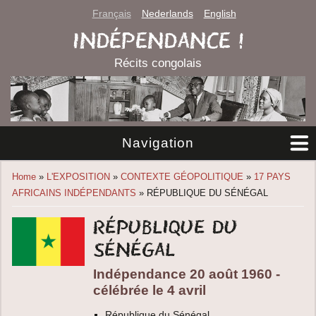
Français
Nederlands
English
INDÉPENDANCE !
Récits congolais
Navigation
You are here
Home
»
L'EXPOSITION
»
CONTEXTE GÉOPOLITIQUE
»
17 PAYS
AFRICAINS INDÉPENDANTS
» RÉPUBLIQUE DU SÉNÉGAL
République du
Sénégal
Indépendance 20 août 1960 -
célébrée le 4 avril
République du Sénégal