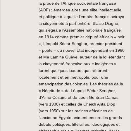
la proue de l'Afrique occidentale française
(AOF) ; émergea alors une élite intellectuelle
et politique à laquelle l'empire français octroya
la citoyenneté à part entière. Blaise Diagne,
qui siégea à l'Assemblée nationale française
en 1914 comme premier député africain « noir
», Léopold Sédar Senghor, premier président
– poète – du nouvel État indépendant en 1960
et Me Lamine Guèye, auteur de la loi étendant
la citoyenneté française aux « indigènes »
furent quelques leaders qui militèrent,
localement et en métropole, pour une
émancipation des colonies. Les théories de la
« Négritude » de Léopold Sédar Senghor,
d'Aimé Césaire et de Léon Gontran Damas
(vers 1930) et celles de Cheikh Anta Diop
(vers 1950) sur les racines africaines de
l'ancienne Égypte animent encore les grands
débats politiques, littéraires, idéologiques et
philosophiques sur l'identité africaine. Après