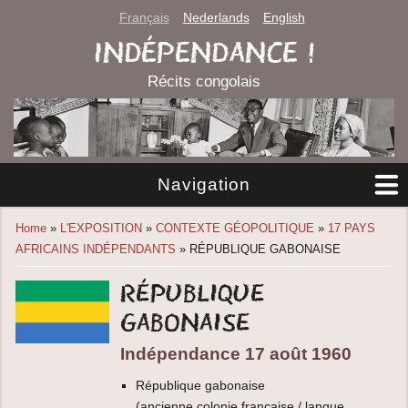
Français
Nederlands
English
INDÉPENDANCE !
Récits congolais
Navigation
You are here
Home
»
L'EXPOSITION
»
CONTEXTE GÉOPOLITIQUE
»
17 PAYS
AFRICAINS INDÉPENDANTS
» RÉPUBLIQUE GABONAISE
République
gabonaise
Indépendance 17 août 1960
République gabonaise
(ancienne colonie française / langue