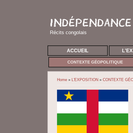
INDÉPENDANCE 
Récits congolais
ACCUEIL
L'E
CONTEXTE GÉOPOLITIQUE
You are here
Home
»
L'EXPOSITION
»
CONTEXTE GÉO