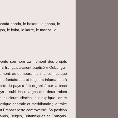
banda-banda, le bokoto, le gbanu, le
, le kaba, le karre, le manza, le
t inventé son nom au moment des projets
rs français avaient baptisé « Oubangui-
lement, au demeurant si mal connus que
ns fantaisistes et toujours infamantes à
 reste du pays a été organisé sur la base
ays a subi les ravages des deux traites
 plusieurs siècles, qui explique, entre
ique centrale et méridionale ; la traite
 l'impact reste controversé. Sa position
ands, Belges, Britanniques et Français.