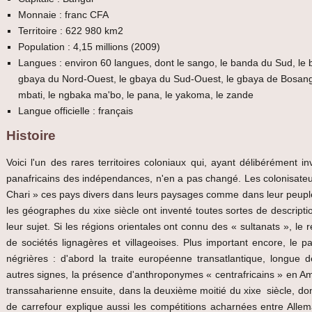
Monnaie : franc CFA
Territoire : 622 980 km2
Population : 4,15 millions (2009)
Langues : environ 60 langues, dont le sango, le banda du Sud, le 
gbaya du Nord-Ouest, le gbaya du Sud-Ouest, le gbaya de Bosangoa
mbati, le ngbaka ma'bo, le pana, le yakoma, le zande
Langue officielle : français
Histoire
Voici l'un des rares territoires coloniaux qui, ayant délibérémen
panafricains des indépendances, n'en a pas changé. Les colonisateu
Chari » ces pays divers dans leurs paysages comme dans leur peup
les géographes du xixe siècle ont inventé toutes sortes de descriptio
leur sujet. Si les régions orientales ont connu des « sultanats », le
de sociétés lignagères et villageoises. Plus important encore, le p
négrières : d'abord la traite européenne transatlantique, longue de
autres signes, la présence d'anthroponymes « centrafricains » en Amér
transsaharienne ensuite, dans la deuxième moitié du xixe siècle, dont
de carrefour explique aussi les compétitions acharnées entre Allem