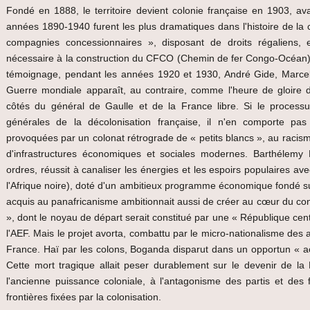
Fondé en 1888, le territoire devient colonie française en 1903, av
années 1890-1940 furent les plus dramatiques dans l'histoire de la co
compagnies concessionnaires », disposant de droits régaliens,
nécessaire à la construction du CFCO (Chemin de fer Congo-Océan),
témoignage, pendant les années 1920 et 1930, André Gide, Marce
Guerre mondiale apparaît, au contraire, comme l'heure de gloire 
côtés du général de Gaulle et de la France libre. Si le processu
générales de la décolonisation française, il n'en comporte pas 
provoquées par un colonat rétrograde de « petits blancs », au racism
d'infrastructures économiques et sociales modernes. Barthélemy 
ordres, réussit à canaliser les énergies et les espoirs populaires 
l'Afrique noire), doté d'un ambitieux programme économique fondé s
acquis au panafricanisme ambitionnait aussi de créer au cœur du conti
», dont le noyau de départ serait constitué par une « République centr
l'AEF. Mais le projet avorta, combattu par le micro-nationalisme des a
France. Haï par les colons, Boganda disparut dans un opportun « acc
Cette mort tragique allait peser durablement sur le devenir de la 
l'ancienne puissance coloniale, à l'antagonisme des partis et des for
frontières fixées par la colonisation.