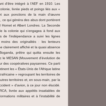
ant d'être intégré à l'AEF en 1910. Les
lonie, livrée pieds et poings liés aux «
 et aux ponctions de la main d'œuvre
 ce qui généra des abus dont portèrent
l Homet et Albert Londres. La Seconde
de la colonie qui s'engagea à fond aux
s de l'indépendance a suivi les lignes
moins des originalités : les lenteurs
e clairement affiché et la quasi absence
Boganda, prêtre qui quitta ensuite les
avec le MESAN (Mouvement d'évolution de
ur des coopératives paysannes. Ce parti
nent les « États-Unis de l'Afrique latine
africaine » regroupant les territoires de
utres territoires et, en sous-main, par la
ident » d'avion, à ce jour non élucidé.
RCA, livrée aux appétits insatiables de
mations militaires et à l'instabilité de