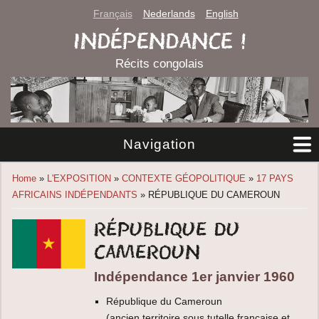
Français
Nederlands
English
INDÉPENDANCE !
Récits congolais
Navigation
You are here
Home
»
L'EXPOSITION
»
CONTEXTE GÉOPOLITIQUE
»
17 PAYS
AFRICAINS INDÉPENDANTS
» RÉPUBLIQUE DU CAMEROUN
République du
Cameroun
Indépendance 1er janvier 1960
République du Cameroun
(ancien territoire sous tutelle française et