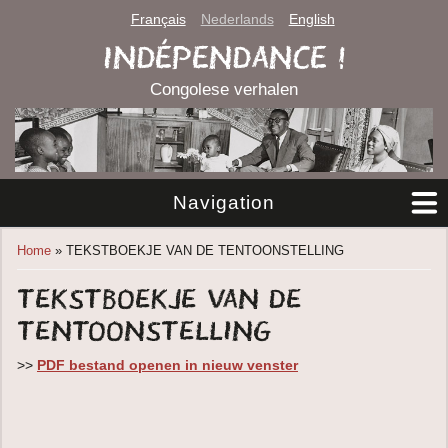
Français
Nederlands
English
INDÉPENDANCE !
Congolese verhalen
Navigation
You are here
Home
» TEKSTBOEKJE VAN DE TENTOONSTELLING
TEKSTBOEKJE VAN DE
TENTOONSTELLING
>>
PDF bestand openen in nieuw venster